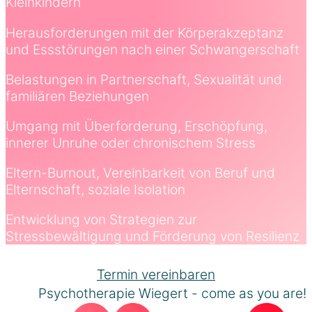
Kleinkindern
Herausforderungen mit der Körperakzeptanz
und Essstörungen nach einer Schwangerschaft
Belastungen in Partnerschaft, Sexualität und
familiären Beziehungen
Umgang mit Überforderung, Erschöpfung,
innerer Unruhe oder chronischem Stress
Eltern-Burnout, Vereinbarkeit von Beruf und
Elternschaft, soziale Isolation
Entwicklung von Strategien zur
Stressbewältigung und Förderung von Resilienz
Termin vereinbaren
Psychotherapie Wiegert - come as you are!