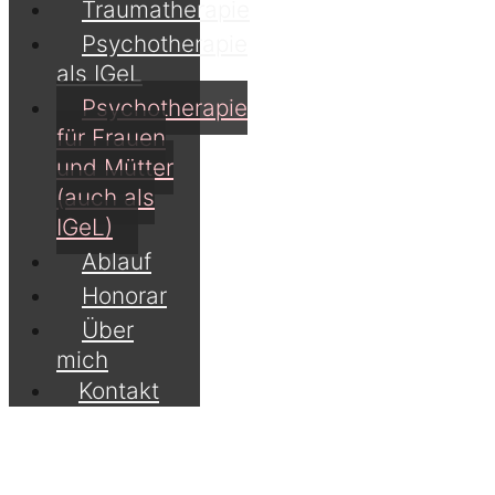
Traumatherapie
Psychotherapie
als IGeL
Psychotherapie
für Frauen
und Mütter
(auch als
IGeL)
Ablauf
Honorar
Über
mich
Kontakt