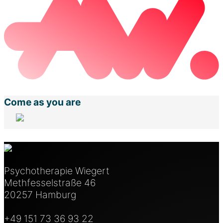
Come as you are
Psychotherapie Wiegert
Methfesselstraße 46
20257 Hamburg
+49 151 73 36 93 22