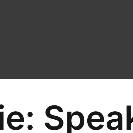
ie:
Spea